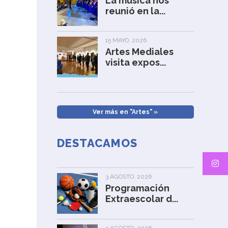
La música nos
reunió en la...
15 MAYO, 2026
Artes Mediales
visita expos...
Ver más en "Artes" »
DESTACAMOS
3 AGOSTO, 2026
Programación
Extraescolar d...