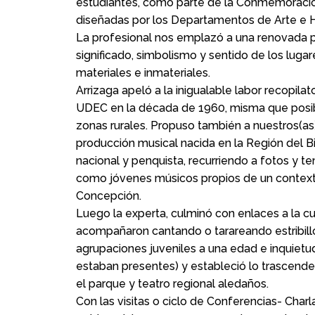
estudiantes, como parte de la Conmemoración
diseñadas por los Departamentos de Arte e His
La profesional nos emplazó a una renovada per
significado, simbolismo y sentido de los luga
materiales e inmateriales.
Arrizaga apeló a la inigualable labor recopilat
UDEC en la década de 1960, misma que posibil
zonas rurales. Propuso también a nuestros(a
producción musical nacida en la Región del Bio
nacional y penquista, recurriendo a fotos 
como jóvenes músicos propios de un contexto 
Concepción.
Luego la experta, culminó con enlaces a la cu
acompañaron cantando o tarareando estribill
agrupaciones juveniles a una edad e inquiet
estaban presentes) y estableció lo trascende
el parque y teatro regional aledaños.
Con las visitas o ciclo de Conferencias- Char