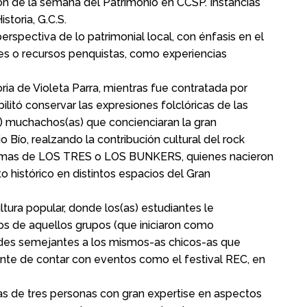
 de la semana del Patrimonio en CCSP. Instancias
toria, G.C.S.
spectiva de lo patrimonial local, con énfasis en el
res o recursos penquistas, como experiencias
oria de Violeta Parra, mientras fue contratada por
itó conservar las expresiones folclóricas de las
s) muchachos(as) que concienciaran la gran
 Bío, realzando la contribución cultural del rock
y temas de LOS TRES o LOS BUNKERS, quienes nacieron
histórico en distintos espacios del Gran
ltura popular, donde los(as) estudiantes le
os de aquellos grupos (que iniciaron como
udes semejantes a los mismos-as chicos-as que
nte de contar con eventos como el festival REC, en
las de tres personas con gran expertise en aspectos