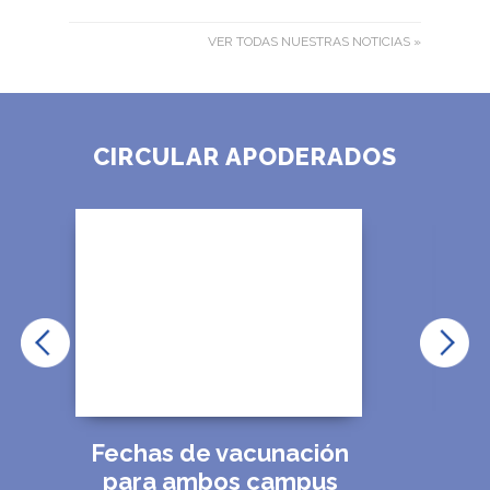
VER TODAS NUESTRAS NOTICIAS »
CIRCULAR APODERADOS
Fechas de vacunación
S
para ambos campus