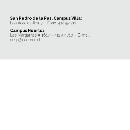
San Pedro de la Paz, Campus Villa:
Los Acacios # 107 – Fono: 412794711
Campus Huertos:
Las Margaritas # 1617 – 412794710 – E-mail:
ccsp@coemco.cl