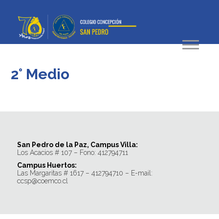
2° Medio
San Pedro de la Paz, Campus Villa:
Los Acacios # 107 – Fono: 412794711
Campus Huertos:
Las Margaritas # 1617 – 412794710 – E-mail:
ccsp@coemco.cl