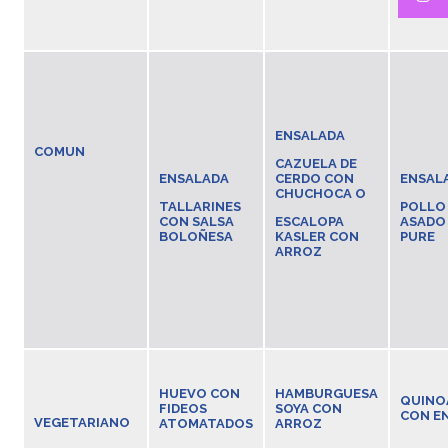
ENSAL
ENSALADA
COMUN
CAZUELA DE
ENSALADA
CERDO CON
ENSAL
CHUCHOCA O
TALLARINES
POLLO
CON SALSA
ESCALOPA
ASADO
BOLOÑESA
KASLER CON
PURE
ARROZ
HUEVO CON
HAMBURGUESA
QUINO
FIDEOS
SOYA CON
CON EN
VEGETARIANO
ATOMATADOS
ARROZ