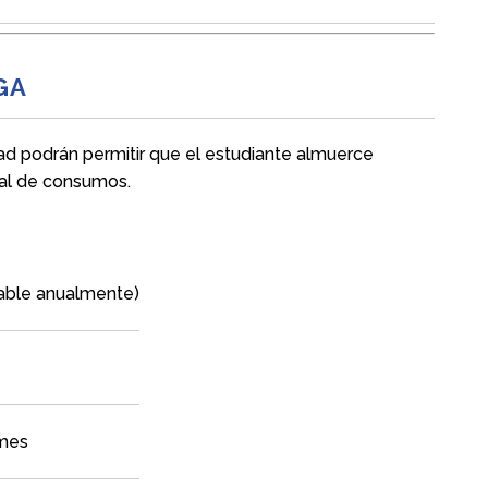
GA
d podrán permitir que el estudiante almuerce
tal de consumos.
able anualmente)
 mes