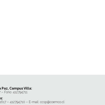
a Paz, Campus Villa:
7 – Fono: 412794711
s:
 1617 – 412794710 – E-mail: ccsp@coemco.cl