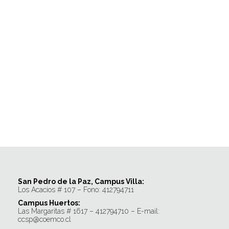
San Pedro de la Paz, Campus Villa:
Los Acacios # 107 – Fono: 412794711
Campus Huertos:
Las Margaritas # 1617 – 412794710 – E-mail:
ccsp@coemco.cl