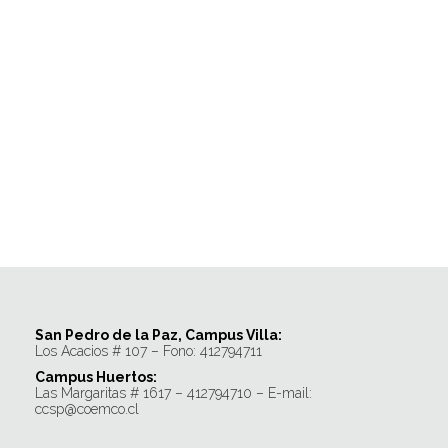
San Pedro de la Paz, Campus Villa:
Los Acacios # 107 – Fono: 412794711
Campus Huertos:
Las Margaritas # 1617 – 412794710 – E-mail:
ccsp@coemco.cl