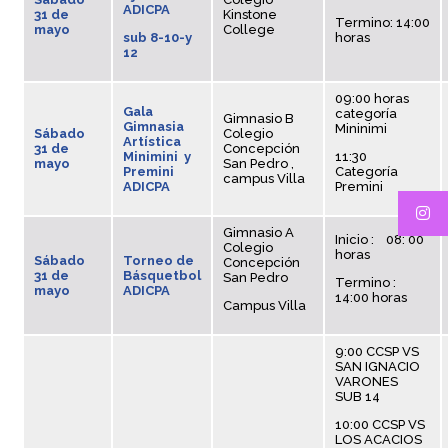
ADICPA
31 de
Kinstone
Termino: 14:00
mayo
College
sub 8-10-y
horas
12
09:00 horas
Gala
categoría
Gimnasio B
Gimnasia
Mininimi
Sábado
Colegio
Artística
31 de
Concepción
Minimini y
11:30
mayo
San Pedro ,
Premini
Categoría
campus Villa
ADICPA
Premini
Gimnasio A
Inicio : 08: 00
Colegio
horas
Sábado
Torneo de
Concepción
31 de
Básquetbol
San Pedro
Termino :
mayo
ADICPA
14:00 horas
Campus Villa
9:00 CCSP VS
SAN IGNACIO
VARONES
SUB 14
10:00 CCSP VS
LOS ACACIOS