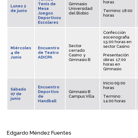
horas
Tenis de
Gimnasio
Lunes 2
Mesa
Universidad
de junio
Termino: 18:00
Juegos
del Biobio
horas
Deportivos
Escolares
Confección
escenografía
15:00 horas en
Sector
sector Casino
Miércoles
Encuentro
cerrado
4 de
de Teatro
Casino y
Presentación
Junio
ADICPA
Gimnasio B
obras 17:00
horas en
Gimnasio
Inicio 09:00
Encuentro
horas
Sábado
Deportivo
Gimnasio B
07 de
de
Campus Villa
Termino :
junio
Handball
14:00 horas
Edgardo Méndez Fuentes