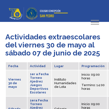
Actividades extraescolares
del viernes 30 de mayo al
sábado 07 de junio de 2025
Fecha
Actividad
Lugar
Programación
1er a Fecha
Inicio: 09:00
Torneo
horas
Viernes
Instituto
Ajedrez
30 de
Humanidades
Juegos
Termino: 14:00
mayo
de Lota
Deportivos
horas
Escolares
1era Fecha
Torneo
Inicio: 09:00
Ajedrez
horas
Sábado
Colegio