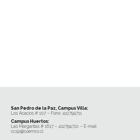
San Pedro de la Paz, Campus Villa:
Los Acacios # 107 – Fono: 412794711
Campus Huertos:
Las Margaritas # 1617 – 412794710 – E-mail:
ccsp@coemco.cl