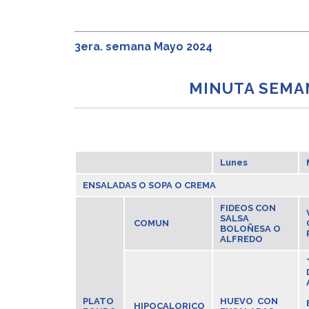
3era. semana Mayo 2024
MINUTA SEMA
Lunes
ENSALADAS O SOPA O CREMA
FIDEOS CON
SALSA
COMUN
BOLOÑESA O
ALFREDO
PLATO
HUEVO CON
HIPOCALORICO