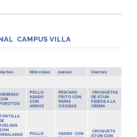
NAL CAMPUS VILLA
Martes
Miércoles
Jueves
Viernes
POLLO
PESCADO
CROQUETAS
VIENESAS
ASADO
FRITO CON
DE ATUN
CON
CON
PAPAS
FIDEOS A LA
POROTOS
ARROZ
COCIDAS
CREMA
TORTILLA
DE
ACELGAS
CON
CROQUETA
POLLO
ASADO CON
ENSALADAS
ATUN CON