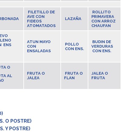
FILETILLO DE
ROLLITO
AVE CON
PRIMAVERA
RBONADA
LAZAÑA
FIDEOS
CON ARROZ
ATOMATADOS
CHAUFAN
EVO
LLENO
ATUN MAYO
BUDIN DE
POLLO
N ENS
CON
VERDURAS
CON ENS.
ENSALADAS
CON ENS.
TA O
FRUTA O
FRUTA O
JALEA O
TA AL
JALEA
FLAN
FRUTA
GO
ONDO)
 FONDO + JUGO)
+ENS. O POSTRE)
NS. Y POSTRE)