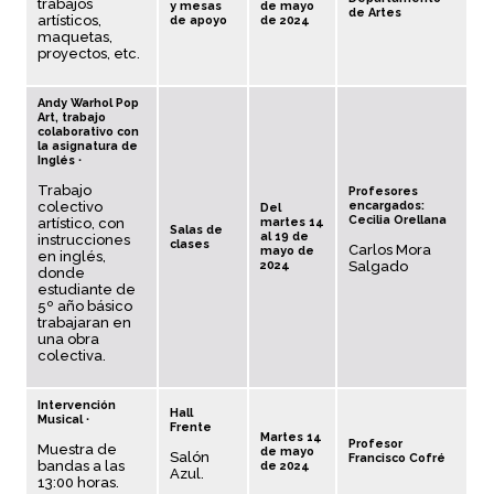
trabajos
y mesas
de mayo
de Artes
artísticos,
de apoyo
de 2024
maquetas,
proyectos, etc.
Andy Warhol Pop
Art, trabajo
colaborativo con
la asignatura de
Inglés ∙
Trabajo
Profesores
colectivo
encargados:
Del
Cecilia Orellana
artístico, con
martes 14
Salas de
al 19 de
instrucciones
clases
Carlos Mora
mayo de
en inglés,
2024
Salgado
donde
estudiante de
5º año básico
trabajaran en
una obra
colectiva.
Intervención
Hall
Musical ∙
Frente
Martes 14
Profesor
Muestra de
de mayo
Salón
Francisco Cofré
bandas a las
de 2024
Azul.
13:00 horas.