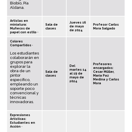
Biobío, Pía
Aldana.
Artistas en
Jueves 16
miniatura:
Sala de
Profesor Carlos
de mayo
Muñecos de
clases
Mora Salgado
de 2024
papel con estilo ∙
Colores
Compartidos ·
Los estudiantes
colaborarán en
grupos para
Profesores
Del
explorar la
encargados:
martes 14
obra de un
Sala de
Cesar Müller,
al 19 de
pintor
clases
María Paz
mayo de
específico,
Medina y Carlos
2024
Mora
empleando un
soporte poco
convencional y
técnicas
innovadoras.
Expresiones
Artísticas:
Estudiantes en
Acción ·