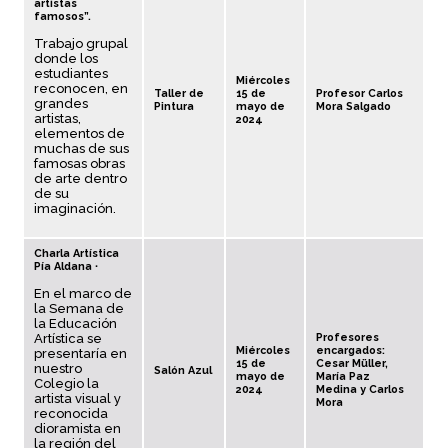
artistas
famosos”.
Trabajo grupal
donde los
estudiantes
Miércoles
reconocen, en
Taller de
15 de
Profesor Carlos
grandes
Pintura
mayo de
Mora Salgado
artistas,
2024
elementos de
muchas de sus
famosas obras
de arte dentro
de su
imaginación.
Charla Artística
Pía Aldana ∙
En el marco de
la Semana de
la Educación
Artística se
Profesores
Miércoles
encargados:
presentaría en
15 de
Cesar Müller,
nuestro
Salón Azul
mayo de
María Paz
Colegio la
2024
Medina y Carlos
artista visual y
Mora
reconocida
dioramista en
la región del