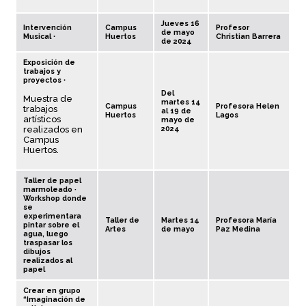
Jueves 16
Intervención
Campus
Profesor
de mayo
Musical ∙
Huertos
Christian Barrera
de 2024
Exposición de
trabajos y
proyectos ∙
Del
Muestra de
martes 14
Campus
Profesora Helen
trabajos
al 19 de
Huertos
Lagos
artísticos
mayo de
realizados en
2024
Campus
Huertos.
Taller de papel
marmoleado ·
Workshop donde
se
experimentara
Taller de
Martes 14
Profesora María
pintar sobre el
Artes
de mayo
Paz Medina
agua, luego
traspasar los
dibujos
realizados al
papel
Crear en grupo
“Imaginación de