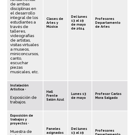
de ambas
disciplinas en
el desarrollo
Del lunes
integral de los
Clases de
Profesores
13 al 19
estudiantes a
Artes y
Departamento
de mayo
través de
Música
de Artes
de 2024
talleres,
videografías
de artistas,
visitas virtuales
a museos,
miniconcursos,
canto,
escuchar
piezas
musicales, etc.
Instalación
Artística ∙
Hall
Lunes 13
Profesor Carlos
Frente
Exposición de
de mayo
Mora Salgado
Salón Azul
trabajos.
Exposición de
trabajos y
proyectos ∙
Paneles
Del lunes
Profesores
Muestra de
asignados
13 al 19
Departamento