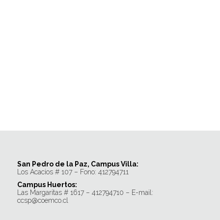
San Pedro de la Paz, Campus Villa:
Los Acacios # 107 – Fono: 412794711
Campus Huertos:
Las Margaritas # 1617 – 412794710 – E-mail:
ccsp@coemco.cl