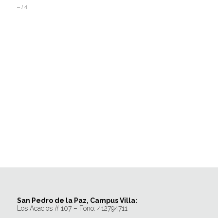
–
/
4
San Pedro de la Paz, Campus Villa:
Los Acacios # 107 – Fono: 412794711