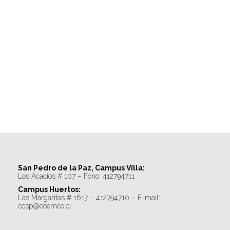
San Pedro de la Paz, Campus Villa:
Los Acacios # 107 – Fono: 412794711
Campus Huertos:
Las Margaritas # 1617 – 412794710 – E-mail:
ccsp@coemco.cl