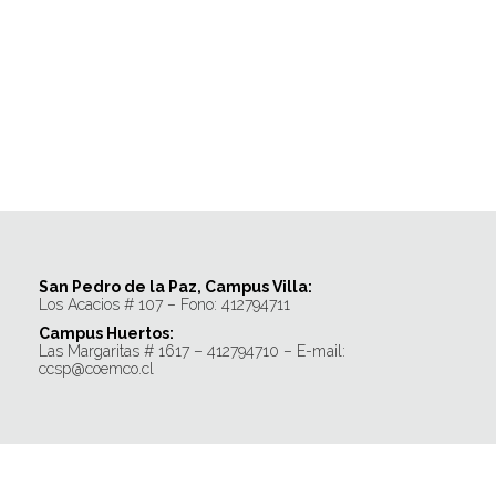
San Pedro de la Paz, Campus Villa:
Los Acacios # 107 – Fono: 412794711
Campus Huertos:
Las Margaritas # 1617 – 412794710 – E-mail:
ccsp@coemco.cl