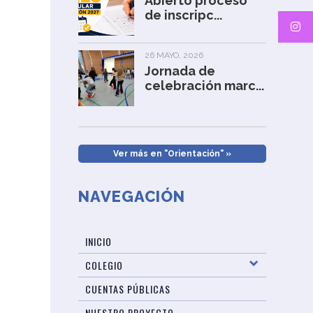
Abierto proceso
de inscripc...
26 MAYO, 2026
Jornada de
celebración marc...
Ver más en "Orientación" »
NAVEGACIÓN
INICIO
COLEGIO
CUENTAS PÚBLICAS
NUESTRO PROYECTO